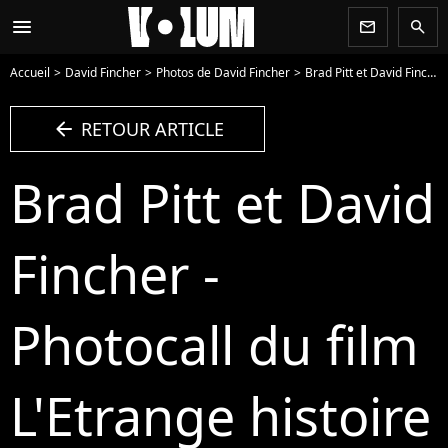
menu
newsletter
search
Accueil
David Fincher
Photos de David Fincher
Brad Pitt et David Fincher - Photocall du film L'Etrange histoire de Benjamin Button à Paris - Photo
arrow_left
RETOUR ARTICLE
Brad Pitt et David
Fincher -
Photocall du film
L'Etrange histoire