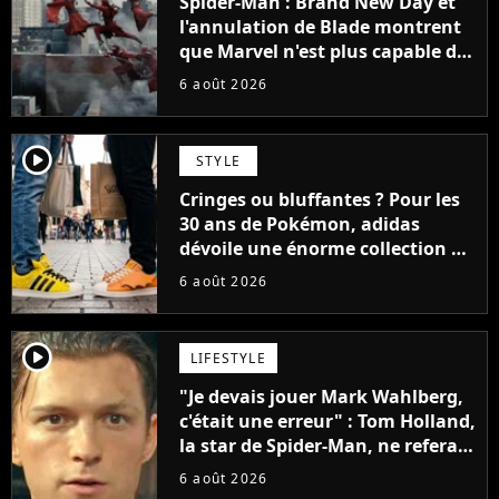
Spider-Man : Brand New Day et
l'annulation de Blade montrent
que Marvel n'est plus capable de
faire quoi que ce soit de simple
6 août 2026
player2
STYLE
Cringes ou bluffantes ? Pour les
30 ans de Pokémon, adidas
dévoile une énorme collection de
sneakers et je ne sais pas quoi en
6 août 2026
penser
player2
LIFESTYLE
"Je devais jouer Mark Wahlberg,
c'était une erreur" : Tom Holland,
la star de Spider-Man, ne referait
pas ce blockbuster
6 août 2026