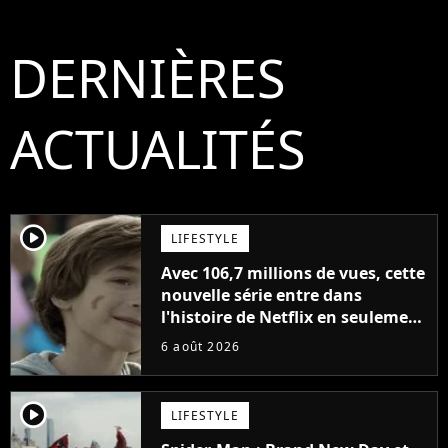
DERNIÈRES
ACTUALITÉS
player2
LIFESTYLE
Avec 106,7 millions de vues, cette
nouvelle série entre dans
l'histoire de Netflix en seulement
48 jours
6 août 2026
player2
LIFESTYLE