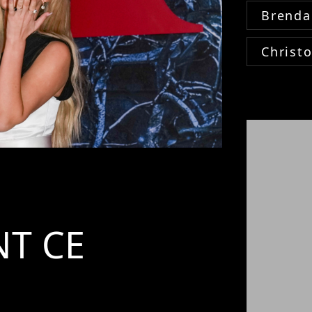
Brenda
Christ
T CE