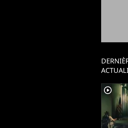
DERNIÈ
ACTUAL
player2