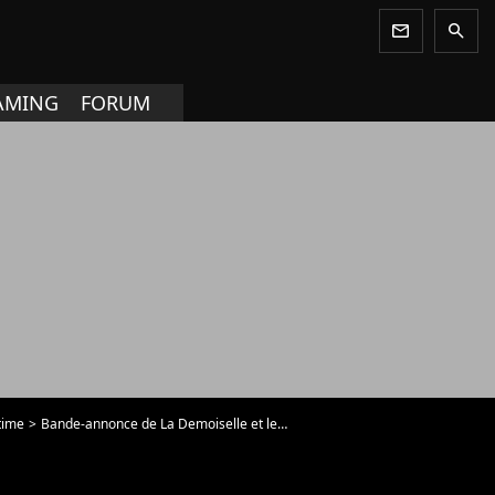
newsletter
search
AMING
FORUM
time
Bande-annonce de La Demoiselle et le Dragon / Millie Bobby Brown devrait faire son grand retour sur Netflix. - Vidéo