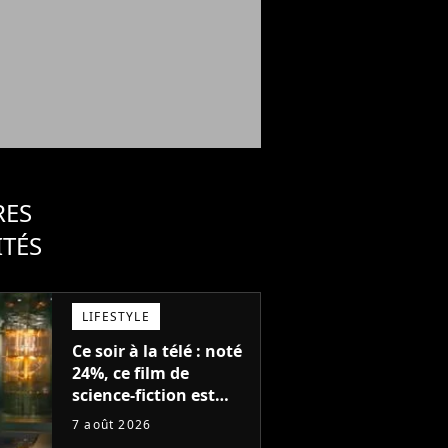
RES
ITÉS
LIFESTYLE
Ce soir à la télé : noté
24%, ce film de
science-fiction est
complètement raté,
7 août 2026
mais il aurait pu être