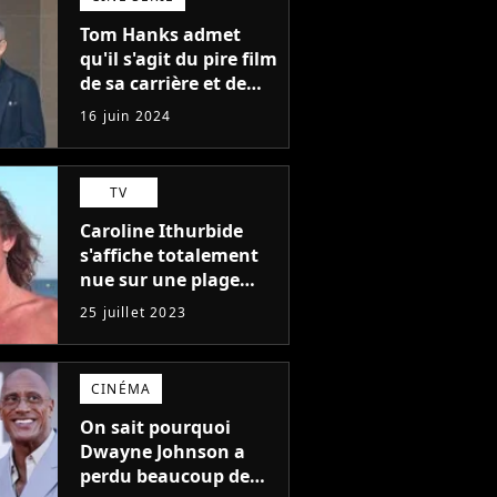
Tom Hanks admet
qu'il s'agit du pire film
de sa carrière et de
l'un des pires de
16 juin 2024
l'histoire du cinéma :
"L'un des films les
plus médiocres jamais
TV
réalisés"
Caroline Ithurbide
s'affiche totalement
nue sur une plage
naturiste : "je ne
25 juillet 2023
pensais pas que
j'arriverais à le
faire..."
CINÉMA
On sait pourquoi
Dwayne Johnson a
perdu beaucoup de