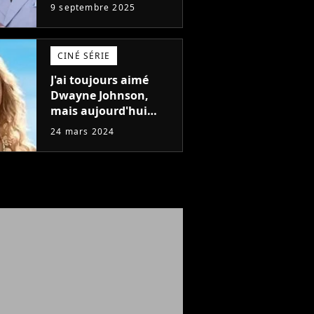
poids et c'est pour
9 septembre 2025
une raison
importante
CINÉ SÉRIE
J'ai toujours aimé
Dwayne Johnson,
mais aujourd'hui
John Cena est devenu
24 mars 2024
l'acteur qu'il rêvait
d'être (et Ricky
Stanicky le prouve
encore)