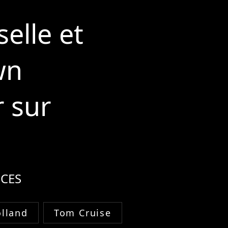
elle et
wn
r sur
CES
lland
Tom Cruise