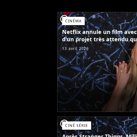
player2
CINÉMA
Netflix annule un film avec
d'un projet très attendu qu
13 avril 2026
player2
CINÉ SÉRIE
Après Stranger Things, Mil