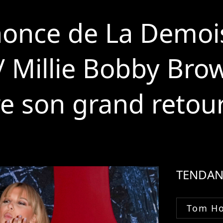
once de La Demois
/ Millie Bobby Bro
ire son grand retou
TENDAN
Tom Ho