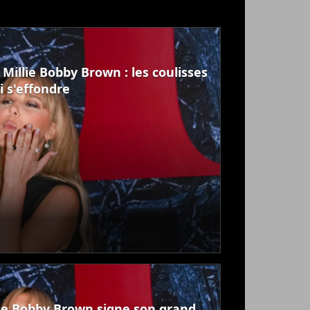
 Millie Bobby Brown : les coulisses
i s'effondre
lie Bobby Brown signe son grand