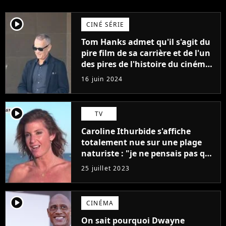
player2
CINÉ SÉRIE
Tom Hanks admet qu'il s'agit du
pire film de sa carrière et de l'un
des pires de l'histoire du cinéma :
"L'un des films les plus
16 juin 2024
médiocres jamais réalisés"
player2
TV
Caroline Ithurbide s'affiche
totalement nue sur une plage
naturiste : "je ne pensais pas que
j'arriverais à le faire..."
25 juillet 2023
player2
CINÉMA
On sait pourquoi Dwayne