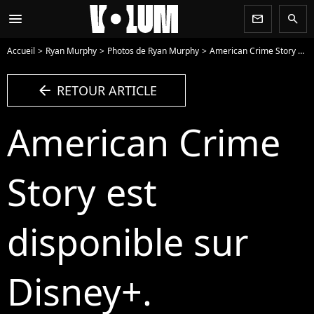
menu
newsletter
search
Accueil
Ryan Murphy
Photos de Ryan Murphy
American Crime Story est disponible sur Disney+. - Photo
arrow_left
RETOUR ARTICLE
American Crime
Story est
disponible sur
Disney+.