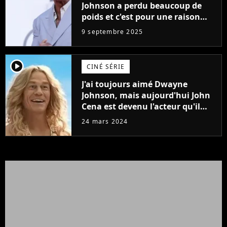
Johnson a perdu beaucoup de
poids et c'est pour une raison
importante
9 septembre 2025
player2
CINÉ SÉRIE
J'ai toujours aimé Dwayne
Johnson, mais aujourd'hui John
Cena est devenu l'acteur qu'il
rêvait d'être (et Ricky Stanicky le
24 mars 2024
prouve encore)