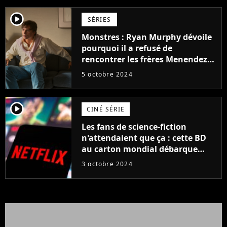
player2
SÉRIES
Monstres : Ryan Murphy dévoile
pourquoi il a refusé de
rencontrer les frères Menendez,
"Je n'ai aucune envie de leur
5 octobre 2024
parler..."
player2
CINÉ SÉRIE
Les fans de science-fiction
n'attendaient que ça : cette BD
au carton mondial débarque
enfin en série, et c'est le
3 octobre 2024
réalisateur star de Netflix qui
s'en charge